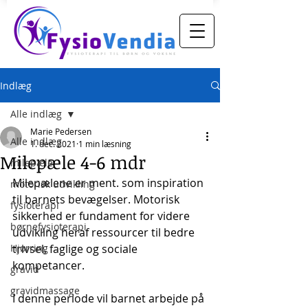
Indlæg
Alle indlæg
Marie Pedersen
Alle indlæg
1. dec. 2021
1 min læsning
Milepæle 4-6 mdr
milepæle
Milepælene er ment. som inspiration 
motorisk udvikling
til barnets bevægelser. Motorisk 
fysioterapi
sikkerhed er fundament for videre 
børnefysioterapi
udvikling heraf ressourcer til bedre 
Hjørring
trivsel, faglige og sociale 
kompetancer. 
gravid
gravidmassage
I denne periode vil barnet arbejde på 