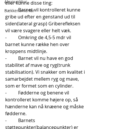
Akupunktur
eller kunne disse ting: 
-          Barnet vil kontrolleret kunne 
Bækkensmerter
gribe ud efter en genstand ud til 
siden(lateral grasp) Griberefleksen 
vil være svagere eller helt væk. 
-          Omkring de 4,5-5 mdr vil 
barnet kunne række hen over 
kroppens midtlinje.
-          Barnet vil nu have en god 
stabilitet af mave og ryg(trunk 
stabilisation). Vi snakker om kvalitet i 
samarbejdet mellem ryg og mave, 
som er formet som en cylinder. 
-          Fødderne og benene vil 
kontrolleret komme højere op, så 
hænderne kan nå knæene og måske 
fødderne. 
-          Barnets 
støttepunkter(balancepunkter) er 