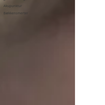
Akupunktur
Bækkensmerter