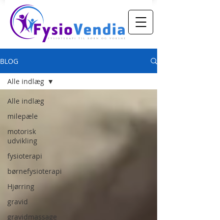
BLOG
Alle indlæg
Alle indlæg
milepæle
motorisk
udvikling
fysioterapi
børnefysioterapi
Hjørring
gravid
gravidmassage